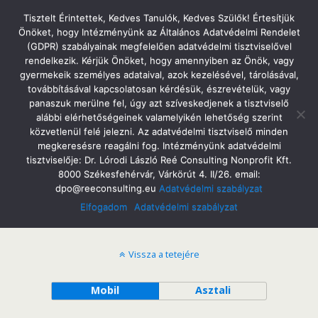
Tatabányai Árpád Gimnázium
Tisztelt Érintettek, Kedves Tanulók, Kedves Szülők! Értesítjük
Önöket, hogy Intézményünk az Általános Adatvédelmi Rendelet
(GDPR) szabályainak megfelelően adatvédelmi tisztviselővel
rendelkezik. Kérjük Önöket, hogy amennyiben az Önök, vagy
gyermekeik személyes adataival, azok kezelésével, tárolásával,
2012/2013
továbbításával kapcsolatosan kérdésük, észrevételük, vagy
panaszuk merülne fel, úgy azt szíveskedjenek a tisztviselő
alábbi elérhetőségeinek valamelyikén lehetőség szerint
közvetlenül felé jelezni. Az adatvédelmi tisztviselő minden
megkeresésre reagálni fog. Intézményünk adatvédelmi
A 2012/2013 tanév versenyeredményei
tisztviselője: Dr. Lórodi László Reé Consulting Nonprofit Kft.
8000 Székesfehérvár, Várkörút 4. II/26. email:
dpo@reeconsulting.eu
Adatvédelmi szabályzat
Elfogadom
Adatvédelmi szabályzat
Vissza a tetejére
Mobil
Asztali