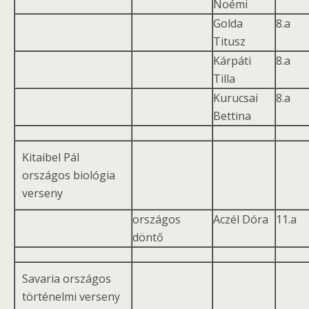
Noémi
Golda
8.a
Titusz
Kárpáti
8.a
Tilla
Kurucsai
8.a
Bettina
Kitaibel Pál
országos biológia
verseny
országos
Aczél Dóra
11.a
döntő
Savaria országos
történelmi verseny