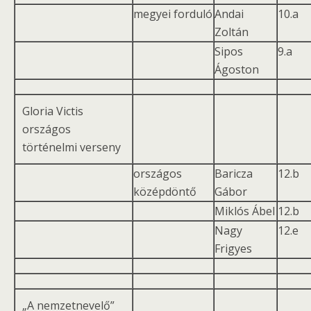
megyei forduló
Andai
10.a
Zoltán
Sipos
9.a
Ágoston
Gloria Victis
országos
történelmi verseny
országos
Baricza
12.b
középdöntő
Gábor
Miklós Ábel
12.b
Nagy
12.e
Frigyes
„A nemzetnevelő”