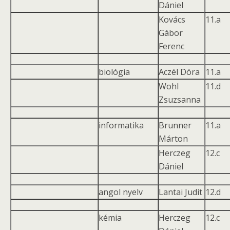
Dániel
Kovács
11.a
Gábor
Ferenc
biológia
Aczél Dóra
11.a
Wohl
11.d
Zsuzsanna
informatika
Brunner
11.a
Márton
Herczeg
12.c
Dániel
angol nyelv
Lantai Judit
12.d
kémia
Herczeg
12.c