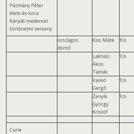
Pázmány Péter
élete és kora
Kárpát-medencei
történelmi verseny
országos
Kiss Máté
9.b
döntő
Lakházi
9.b
Ákos
Tamás
Vaskó
9.b
Gergő
Zenyik
9.b
György
Kristóf
Curie