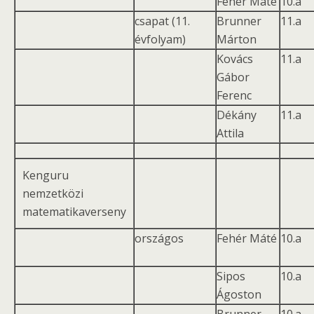
Fehér Máté
10.a
csapat (11.
Brunner
11.a
évfolyam)
Márton
Kovács
11.a
Gábor
Ferenc
Dékány
11.a
Attila
Kenguru
nemzetközi
matematikaverseny
országos
Fehér Máté
10.a
Sipos
10.a
Ágoston