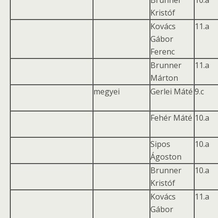
Brunner
10.a
Kristóf
Kovács
11.a
Gábor
Ferenc
Brunner
11.a
Márton
megyei
Gerlei Máté
9.c
Fehér Máté
10.a
Sipos
10.a
Ágoston
Brunner
10.a
Kristóf
Kovács
11.a
Gábor