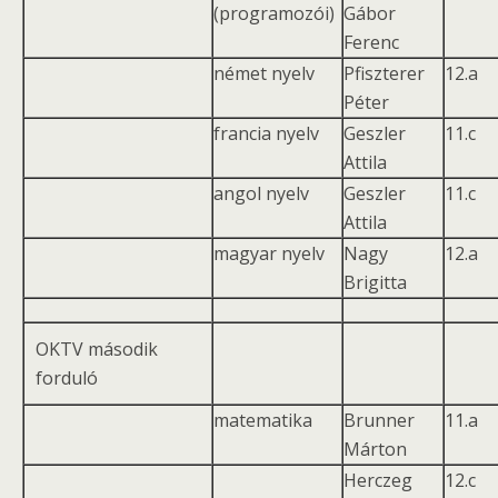
(programozói)
Gábor
Ferenc
német nyelv
Pfiszterer
12.a
Péter
francia nyelv
Geszler
11.c
Attila
angol nyelv
Geszler
11.c
Attila
magyar nyelv
Nagy
12.a
Brigitta
OKTV második
forduló
matematika
Brunner
11.a
Márton
Herczeg
12.c