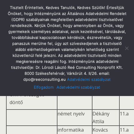
Tatabányai Árpád Gimnázium
Tisztelt Érintettek, Kedves Tanulók, Kedves Szülők! Értesítjük
Önöket, hogy Intézményünk az Általános Adatvédelmi Rendelet
(GDPR) szabályainak megfelelően adatvédelmi tisztviselővel
rendelkezik. Kérjük Önöket, hogy amennyiben az Önök, vagy
gyermekeik személyes adataival, azok kezelésével, tárolásával,
2010/2011
továbbításával kapcsolatosan kérdésük, észrevételük, vagy
panaszuk merülne fel, úgy azt szíveskedjenek a tisztviselő
alábbi elérhetőségeinek valamelyikén lehetőség szerint
közvetlenül felé jelezni. Az adatvédelmi tisztviselő minden
megkeresésre reagálni fog. Intézményünk adatvédelmi
Az Árpád Gimnázium tanulóinak
tisztviselője: Dr. Lórodi László Reé Consulting Nonprofit Kft.
8000 Székesfehérvár, Várkörút 4. II/26. email:
a 2010/2011. tanévben elért versenyeredményei
dpo@reeconsulting.eu
Adatvédelmi szabályzat
Elfogadom
Adatvédelmi szabályzat
OKTV országos
döntő
német nyelv
Dékány
11.a
Attila
informatika
Kovács
11.a