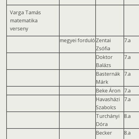
Varga Tamás
matematika
verseny
megyei forduló
Zentai
7.a
Zsófia
Doktor
7.a
Balázs
Basternák
7.a
Márk
Beke Áron
7.a
Havasházi
7.a
Szabolcs
Turchányi
8.a
Dóra
Becker
8.a