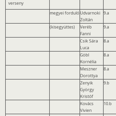
verseny
megyei forduló
Udvarnoki
9.a
Zoltán
(kisegyüttes)
Veréb
9.a
Fanni
Csik Sára
8.a
Luca
Göbl
8.a
Kornélia
Meszner
8.a
Dorottya
Zenyik
9.b
György
Kristóf
Kovács
10.b
Vivien