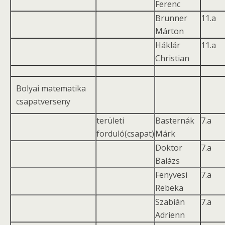
Ferenc
Brunner
11.a
Márton
Háklár
11.a
Christian
Bolyai matematika
csapatverseny
területi
Basternák
7.a
forduló(csapat)
Márk
Doktor
7.a
Balázs
Fenyvesi
7.a
Rebeka
Szabián
7.a
Adrienn