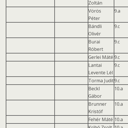
Zoltán
Vörös
9.a
Péter
Bándli
9.c
Olivér
Burai
9.c
Róbert
Gerlei Máté
9.c
Lantai
9.c
Levente Lél
Torma Judit
9.c
Beckl
10.a
Gábor
Brunner
10.a
Kristóf
Fehér Máté
10.a
Krihó Zsolt
10.a