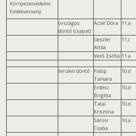
Környezetvédelmi
Emlékverseny
országos
Aczél Dóra
11.a
döntő (csapat)
Geszler
11.c
Attila
Vető Zsófia
11.a
területi döntő
Fülöp
10.d
Tamara
Erdész
10.d
Brigitta
Tatai
10.d
Krisztina
Sárosi
10.a
Csaba