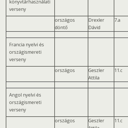
könyvtárhasználati
verseny
országos
Drexler
7.a
döntő
Dávid
Francia nyelvi és
országismereti
verseny
országos
Geszler
11.c
Attila
Angol nyelvi és
országismereti
verseny
országos
Geszler
11.c