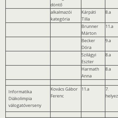
döntő
alkalmazói
Kárpáti
8.a
kategória
Tilla
Brunner
11.a
Márton
Becker
9.a
Dóra
Szilágyi
8.a
Eszter
Harmath
8.a
Anna
Kovács Gábor
11.a
7.
Informatika
Ferenc
helye
Diákolimpia
válogatóverseny