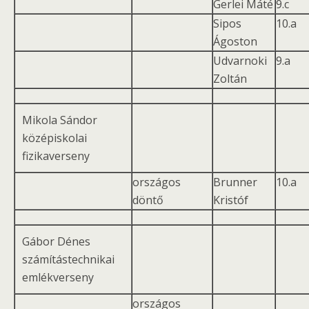
Gerlei Máté
9.c
Sipos
10.a
Ágoston
Udvarnoki
9.a
Zoltán
Mikola Sándor
középiskolai
fizikaverseny
országos
Brunner
10.a
döntő
Kristóf
Gábor Dénes
számítástechnikai
emlékverseny
országos