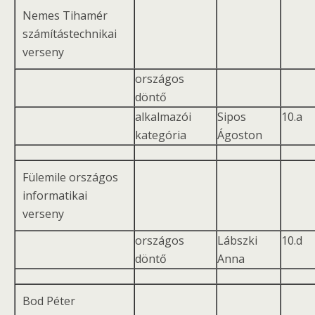
Nemes Tihamér
számítástechnikai
verseny
országos
döntő
alkalmazói
Sipos
10.a
kategória
Ágoston
Fülemile országos
informatikai
verseny
országos
Lábszki
10.d
döntő
Anna
Bod Péter