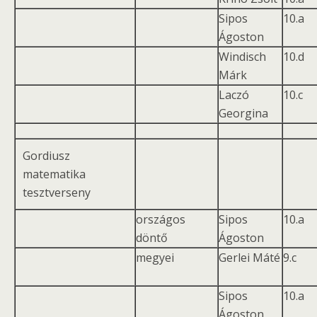
Sipos
10.a
Ágoston
Windisch
10.d
Márk
Laczó
10.c
Georgina
Gordiusz
matematika
tesztverseny
országos
Sipos
10.a
döntő
Ágoston
megyei
Gerlei Máté
9.c
Sipos
10.a
Ágoston