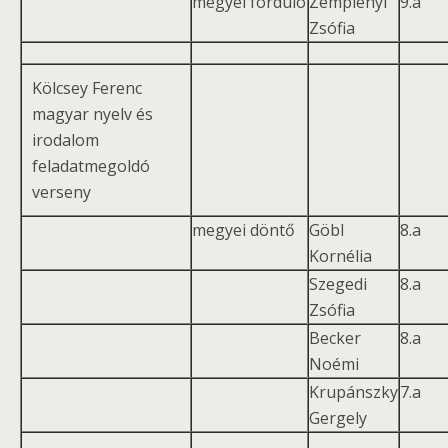
megyei forduló
Zemplényi
9.a
Zsófia
Kölcsey Ferenc
magyar nyelv és
irodalom
feladatmegoldó
verseny
megyei döntő
Göbl
8.a
Kornélia
Szegedi
8.a
Zsófia
Becker
8.a
Noémi
Krupánszky
7.a
Gergely