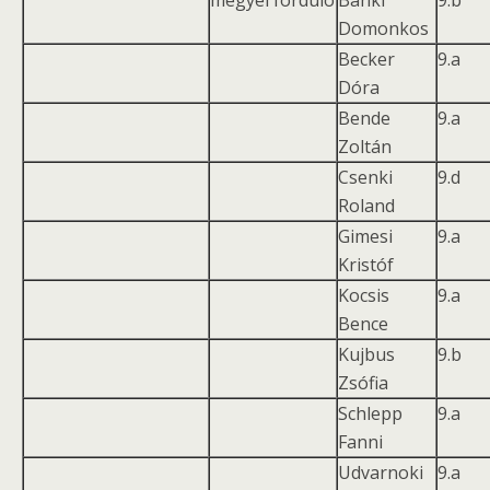
megyei forduló
Bánki
9.b
Domonkos
Becker
9.a
Dóra
Bende
9.a
Zoltán
Csenki
9.d
Roland
Gimesi
9.a
Kristóf
Kocsis
9.a
Bence
Kujbus
9.b
Zsófia
Schlepp
9.a
Fanni
Udvarnoki
9.a