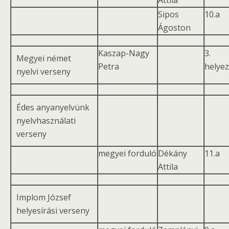
Attila
Sipos
10.a
Ágoston
Kaszap-Nagy
3.
Megyei német
Petra
helye
nyelvi verseny
Édes anyanyelvünk
nyelvhasználati
verseny
megyei forduló
Dékány
11.a
Attila
Implom József
helyesírási verseny