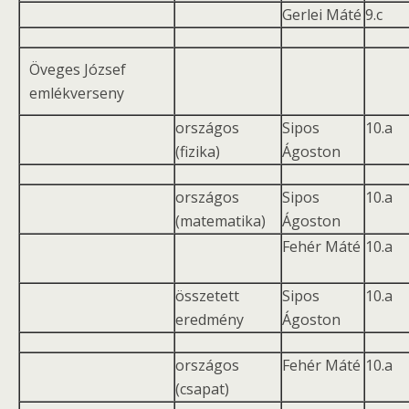
Gerlei Máté
9.c
Öveges József
emlékverseny
országos
Sipos
10.a
(fizika)
Ágoston
országos
Sipos
10.a
(matematika)
Ágoston
Fehér Máté
10.a
összetett
Sipos
10.a
eredmény
Ágoston
országos
Fehér Máté
10.a
(csapat)