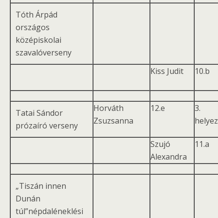
Tóth Árpád
országos
középiskolai
szavalóverseny
Kiss Judit
10.b
Horváth
12.e
3.
Tatai Sándor
Zsuzsanna
helye
prózaíró verseny
Szujó
11.a
Alexandra
„Tiszán innen
Dunán
túl”népdaléneklési