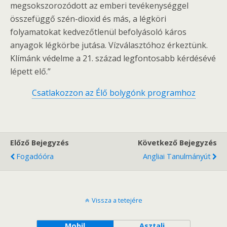
megsokszorozódott az emberi tevékenységgel
összefüggő szén-dioxid és más, a légköri
folyamatokat kedvezőtlenül befolyásoló káros
anyagok légkörbe jutása. Vízválasztóhoz érkeztünk.
Klímánk védelme a 21. század legfontosabb kérdésévé
lépett elő.”
Csatlakozzon az Élő bolygónk programhoz
Előző Bejegyzés
Következő Bejegyzés
Fogadóóra
Angliai Tanulmányút
Vissza a tetejére
Mobil
Asztali