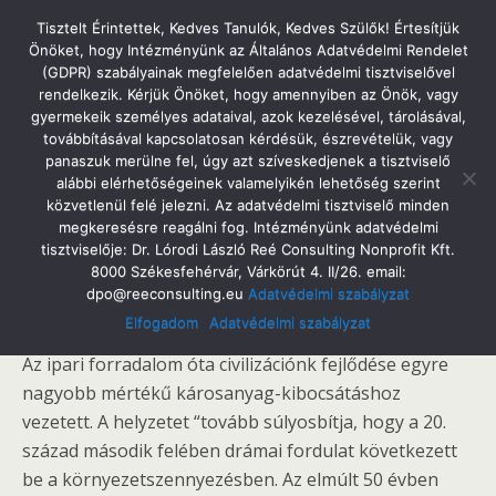
Tatabányai Árpád Gimnázium
Tisztelt Érintettek, Kedves Tanulók, Kedves Szülők! Értesítjük
Önöket, hogy Intézményünk az Általános Adatvédelmi Rendelet
(GDPR) szabályainak megfelelően adatvédelmi tisztviselővel
rendelkezik. Kérjük Önöket, hogy amennyiben az Önök, vagy
gyermekeik személyes adataival, azok kezelésével, tárolásával,
2015. November 20. Péntek
továbbításával kapcsolatosan kérdésük, észrevételük, vagy
Élő Bolygónk
panaszuk merülne fel, úgy azt szíveskedjenek a tisztviselő
alábbi elérhetőségeinek valamelyikén lehetőség szerint
közvetlenül felé jelezni. Az adatvédelmi tisztviselő minden
megkeresésre reagálni fog. Intézményünk adatvédelmi
tisztviselője: Dr. Lórodi László Reé Consulting Nonprofit Kft.
Megosztás
Tweet
Pin
Email
SMS
8000 Székesfehérvár, Várkörút 4. II/26. email:
dpo@reeconsulting.eu
Adatvédelmi szabályzat
Áder János: A Párizsi klímacsúcs sikeréért
Elfogadom
Adatvédelmi szabályzat
Az ipari forradalom óta civilizációnk fejlődése egyre
nagyobb mértékű károsanyag-kibocsátáshoz
vezetett. A helyzetet “tovább súlyosbítja, hogy a 20.
század második felében drámai fordulat következett
be a környezetszennyezésben. Az elmúlt 50 évben