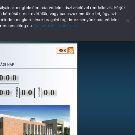
lyainak megfelelően adatvédelmi tisztviselővel rendelkezik. Kérjük
n kérdésük, észrevételük, vagy panaszuk merülne fel, úgy azt
selő minden megkeresésre reagálni fog. Intézményünk adatvédelmi
o@reeconsulting.eu
Adatvédelmi szabályzat
ulóinknak
Beiskolázás
Alapítvány
ádi nap
0
0
0
seconds
minutes
0
0
0
0
0
0