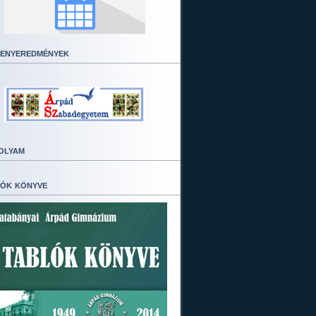
enyeredmények
olyam
ók könyve