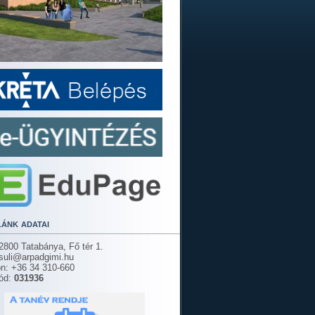
lánk adatai
2800 Tatabánya, Fő tér 1.
 suli@arpadgimi.hu
on: +36 34 310-660
ód:
031936