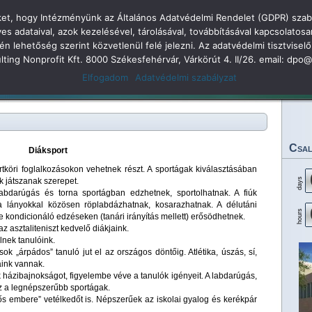
öket, hogy Intézményünk az Általános Adatvédelmi Rendelet (GDPR) szabá
dolkodás
adataival, azok kezelésével, tárolásával, továbbításával kapcsolatosa
kén lehetőség szerint közvetlenül felé jelezni. Az adatvédelmi tisztvi
 Árpád Gimnázium 2
sulting Nonprofit Kft. 8000 Székesfehérvár, Várkörút 4. II/26. email: dp
Elfogadom
Adatvédelmi szabályzat
Legjobbjaink
Rendezvényeink
Eredményeink
Dokumentumok
Tan
Csal
Diáksport
köri foglalkozásokon vehetnek részt. A sportágak kiválasztásában
k játszanak szerepet.
days
labdarúgás és torna sportágban edzhetnek, sportolhatnak. A fiúk
 a lányokkal közösen röplabdázhatnak, kosarazhatnak. A délutáni
hours
ve kondicionáló edzéseken (tanári irányítás mellett) erősödhetnek.
z asztaliteniszt kedvelő diákjaink.
lnek tanulóink.
ok „árpádos” tanuló jut el az országos döntőig. Atlétika, úszás, sí,
aink vannak.
ázibajnokságot, figyelembe véve a tanulók igényeit. A labdarúgás,
isz a legnépszerűbb sportágak.
 embere” vetélkedőt is. Népszerűek az iskolai gyalog és kerékpár