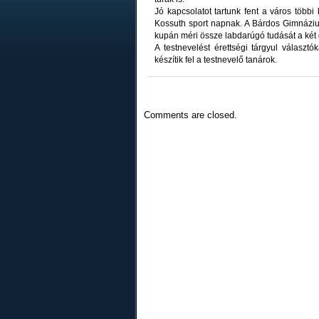
Jó kapcsolatot tartunk fent a város több
Kossuth sport napnak. A Bárdos Gimnáziu
kupán méri össze labdarúgó tudását a ké
A testnevelést érettségi tárgyul választó
készítik fel a testnevelő tanárok.
Comments are closed.