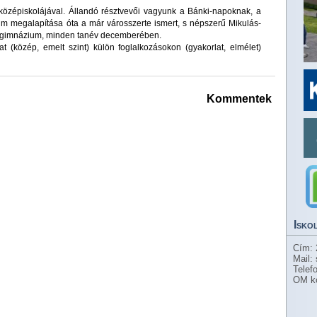
i középiskolájával. Állandó résztvevői vagyunk a Bánki-napoknak, a
m megalapítása óta a már városszerte ismert, s népszerű Mikulás-
t gimnázium, minden tanév decemberében.
kat (közép, emelt szint) külön foglalkozásokon (gyakorlat, elmélet)
Kommentek
Isko
Cím: 
Mail:
Telef
OM k