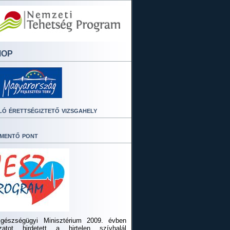
MOP
ló érettségiztető vizsgahely
mentő pont
gészségügyi Minisztérium 2009. évben
ázatot hirdetett a hirtelen szívhalál