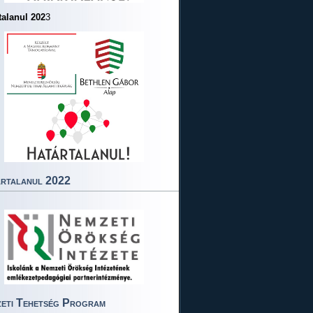
talanul 202
3
rtalanul 2022
eti Tehetség Program