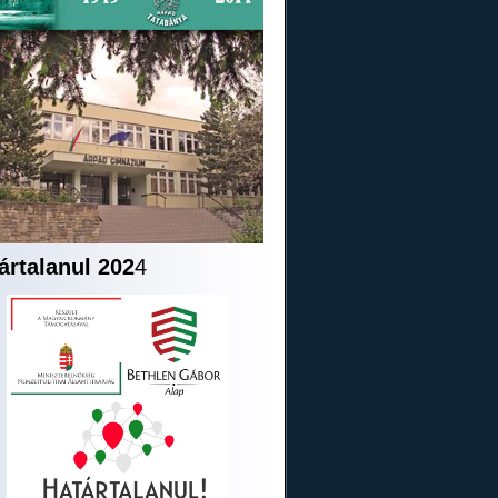
ártalanul 202
4