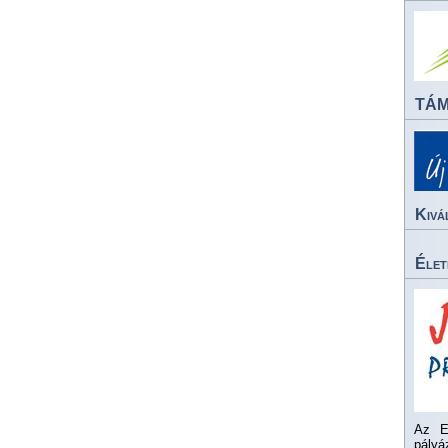
TÁ
Kivá
Élet
Az E
pály