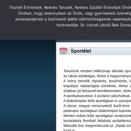
Tisztelt Érintettek, Kedves Tanulók, Kedves Szülők! Értesítjük Ön
Főoldal
Hírek
Tudás Állandóság Gon
Önöket, hogy amennyiben az Önök, vagy gyermekeik személyes 
szíveskedjenek a tisztviselő alábbi elérhetőségeinek valamelyi
Tatabányai
tisztviselője: Dr. Lórodi László Reé Con
Tartalék honlap
Iskolánk
Tanáraink
Diákjaink
Tatabányai Árpád Gimnázium 2
nov
Sportélet
13
Tanulóink minden hétköznap délután sport
az iskola adottságai, illetve a hagyományo
A leány tanulók röplabda, kosárlabda, 
kispályás labdarúgást űzhetnek, illetve
órákban jól felszerelt konditeremben, illet
A sportudvarunkon 3 asztalon játszhatnak a
A diákolimpián több sportágban is szerepe
A városi, megyei versenyekről évről-évre s
petanque sportágban diákolimpiai bajnok
Minden évben több sportágban rendezünk h
kosárlabda, floorball, fallabda, asztaliten
Második éve megrendezzük az „Árpád erős
túrák is.