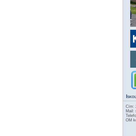
Isko
Cím: 
Mail:
Telef
OM k