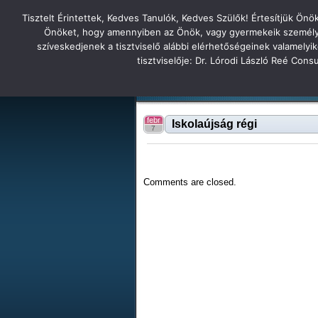
Tisztelt Érintettek, Kedves Tanulók, Kedves Szülők! Értesítjük Ön
Főoldal
Hírek
Tudás Állandóság Gon
Önöket, hogy amennyiben az Önök, vagy gyermekeik személyes 
szíveskedjenek a tisztviselő alábbi elérhetőségeinek valamelyi
Tatabányai
tisztviselője: Dr. Lórodi László Reé Con
Tartalék honlap
Iskolánk
Tanáraink
Diákjaink
Tatabányai Árpád Gimnázium 2
febr
Iskolaújság régi
7
Comments are closed.