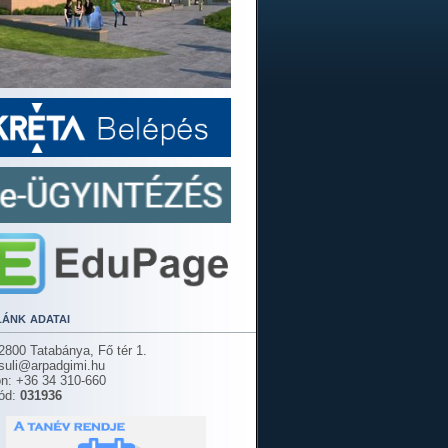
lánk adatai
2800 Tatabánya, Fő tér 1.
 suli@arpadgimi.hu
on: +36 34 310-660
ód:
031936