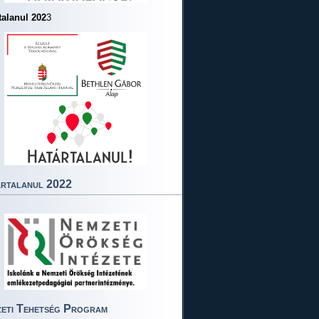
talanul 202
3
rtalanul 2022
eti Tehetség Program