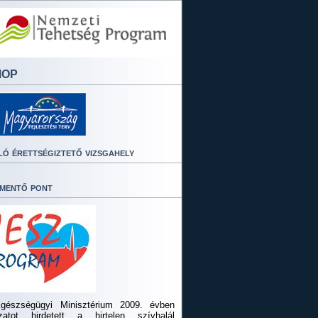
MOP
ló érettségiztető vizsgahely
mentő pont
gészségügyi Minisztérium 2009. évben
ázatot hirdetett a hirtelen szívhalál