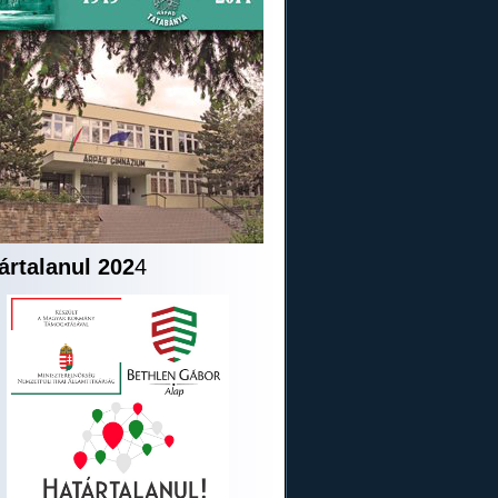
ártalanul 202
4