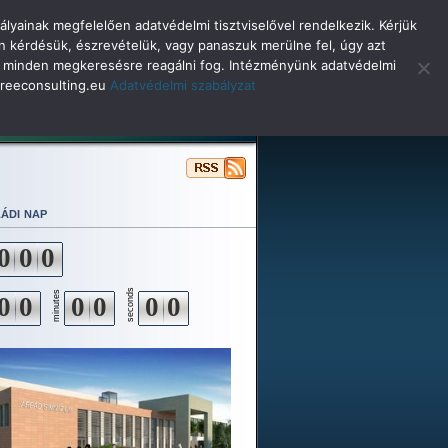
lyainak megfelelően adatvédelmi tisztviselővel rendelkezik. Kérjük
n kérdésük, észrevételük, vagy panaszuk merülne fel, úgy azt
selő minden megkeresésre reagálni fog. Intézményünk adatvédelmi
o@reeconsulting.eu
Adatvédelmi szabályzat
ulóinknak
Beiskolázás
Alapítvány
ádi nap
0
0
0
seconds
minutes
0
0
0
0
0
0