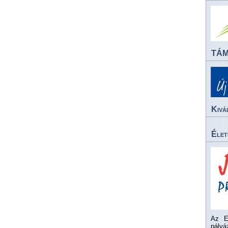
TÁ
Kivá
Élet
Az E
pály