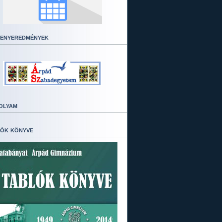
enyeredmények
olyam
ók könyve