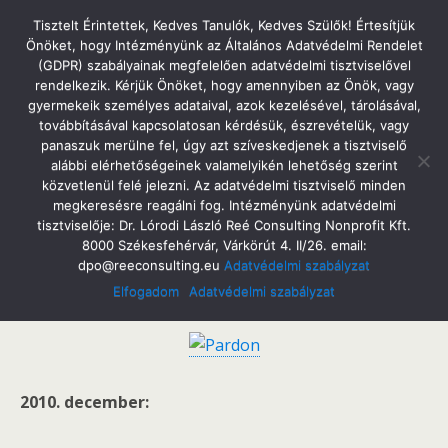
Tatabányai Árpád Gimnázium
Tisztelt Érintettek, Kedves Tanulók, Kedves Szülők! Értesítjük
Önöket, hogy Intézményünk az Általános Adatvédelmi Rendelet
(GDPR) szabályainak megfelelően adatvédelmi tisztviselővel
rendelkezik. Kérjük Önöket, hogy amennyiben az Önök, vagy
gyermekeik személyes adataival, azok kezelésével, tárolásával,
Iskolaújság
továbbításával kapcsolatosan kérdésük, észrevételük, vagy
panaszuk merülne fel, úgy azt szíveskedjenek a tisztviselő
alábbi elérhetőségeinek valamelyikén lehetőség szerint
közvetlenül felé jelezni. Az adatvédelmi tisztviselő minden
megkeresésre reagálni fog. Intézményünk adatvédelmi
Kedves diákok!
tisztviselője: Dr. Lórodi László Reé Consulting Nonprofit Kft.
8000 Székesfehérvár, Várkörút 4. II/26. email:
Megjelent az iskolaújság új száma. Jó szórakozást
dpo@reeconsulting.eu
Adatvédelmi szabályzat
kívánunk!
Elfogadom
Adatvédelmi szabályzat
2010. december: