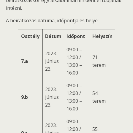
beiratkozáskor egy alkalommal mindent el tudjanak
intézni.
A beiratkozás dátuma, időpontja és helye:
Osztály
Dátum
Időpont
Helyszín
09:00 –
2023.
12:00 /
71.
7.a
június
13:00 –
terem
23.
16:00
09:00 –
2023.
12:00 /
54.
9.b
június
13:00 –
terem
23.
16:00
09:00 –
2023.
12:00 /
55.