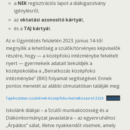
a
NEK
regisztrációs lapot a diákigazolvány
igénylésről,
az
oktatási azonosító kártyá
t,
és a
TAJ kártyá
t.
Az e-Ügyintézés felületén 2023. június 14-től
megnyílik a lehetőség a szülők/törvényes képviselők
részére, hogy — a középfokú intézménybe felvételt
nyert — gyermekeik adatait beküldjék a
középiskolába a „Beiratkozás középfokú
intézménybe” (BKI) folyamat segítségével. Ennek
pontos menetét az alábbi útmutatóban találják meg:
Tajekoztatas-szuloknek-kozepfoku-beiratkozasrol-2324
Letöltés
Iskolánk diákjai – a Szülői munkaközösség és a
Diákönkormányzat javaslatára – az egyenruhához
„Árpádos” sálat, illetve nyakkendőt viselnek, amely