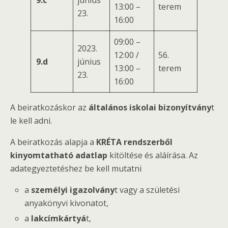
9.c
június
13:00 –
terem
23.
16:00
09:00 –
2023.
12:00 /
56.
9.d
június
13:00 –
terem
23.
16:00
A beiratkozáskor az
általános iskolai bizonyítvány
t
le kell adni.
A beiratkozás alapja a
KRÉTA rendszerből
kinyomtatható adatlap
kitöltése és aláírása. Az
adategyeztetéshez be kell mutatni
a
személyi igazolvány
t vagy a születési
anyakönyvi kivonatot,
a
lakcímkártyá
t,