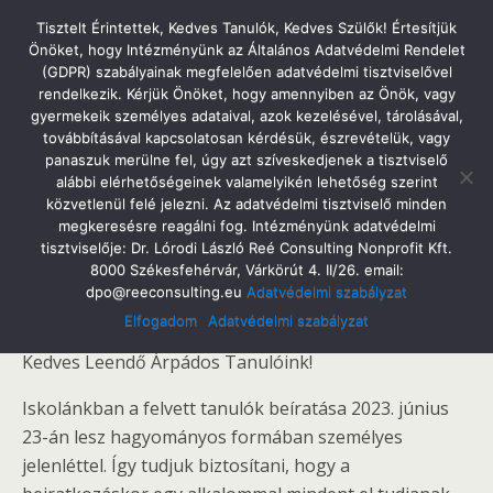
Tatabányai Árpád Gimnázium
Tisztelt Érintettek, Kedves Tanulók, Kedves Szülők! Értesítjük
Önöket, hogy Intézményünk az Általános Adatvédelmi Rendelet
(GDPR) szabályainak megfelelően adatvédelmi tisztviselővel
rendelkezik. Kérjük Önöket, hogy amennyiben az Önök, vagy
gyermekeik személyes adataival, azok kezelésével, tárolásával,
2023. Június 10. Szombat
továbbításával kapcsolatosan kérdésük, észrevételük, vagy
Beiratkozási Tájékoztató 2023
panaszuk merülne fel, úgy azt szíveskedjenek a tisztviselő
alábbi elérhetőségeinek valamelyikén lehetőség szerint
közvetlenül felé jelezni. Az adatvédelmi tisztviselő minden
megkeresésre reagálni fog. Intézményünk adatvédelmi
tisztviselője: Dr. Lórodi László Reé Consulting Nonprofit Kft.
Megosztás
Tweet
Pin
Email
SMS
8000 Székesfehérvár, Várkörút 4. II/26. email:
dpo@reeconsulting.eu
Adatvédelmi szabályzat
Tisztelt Szülők!
Elfogadom
Adatvédelmi szabályzat
Kedves Leendő Árpádos Tanulóink!
Iskolánkban a felvett tanulók beíratása 2023. június
23-án lesz hagyományos formában személyes
jelenléttel. Így tudjuk biztosítani, hogy a