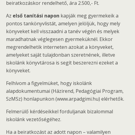
beiratkozáskor rendelhető, ára 2.500,- Ft.
Az
első tanítási napon
kapják meg gyermekeik a
pontos tankönyvlistát, amelyen jelöljük, hogy mely
könyveket kell visszaadni a tanév végén és melyek
maradhatnak véglegesen gyermeküknél. Ekkor
megrendelhetik interneten azokat a könyveket,
amelyeket saját tulajdonban szeretnének, illetve
iskolánk könyvtárosa is segít beszerezni ezeket a
könyveket.
Felhívom a figyelmüket, hogy iskolánk
alapdokumentumai (Házirend, Pedagógiai Program,
SzMSz) honlapunkon (www.arpadgimi.hu) elérhetők.
Felmerülő kérdéseikkel forduljanak bizalommal
iskolánk vezetőségéhez.
Ha a beiratkozást az adott napon – valamilyen