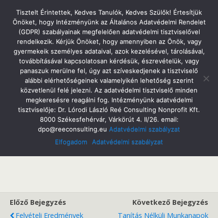
Tatabányai Árpád Gimnázium
Tisztelt Érintettek, Kedves Tanulók, Kedves Szülők! Értesítjük
Önöket, hogy Intézményünk az Általános Adatvédelmi Rendelet
(GDPR) szabályainak megfelelően adatvédelmi tisztviselővel
rendelkezik. Kérjük Önöket, hogy amennyiben az Önök, vagy
gyermekeik személyes adataival, azok kezelésével, tárolásával,
2020. Április 25. Szombat
továbbításával kapcsolatosan kérdésük, észrevételük, vagy
Ballagási Meghívó 2020
panaszuk merülne fel, úgy azt szíveskedjenek a tisztviselő
alábbi elérhetőségeinek valamelyikén lehetőség szerint
közvetlenül felé jelezni. Az adatvédelmi tisztviselő minden
megkeresésre reagálni fog. Intézményünk adatvédelmi
tisztviselője: Dr. Lórodi László Reé Consulting Nonprofit Kft.
Megosztás
Tweet
Pin
Email
SMS
8000 Székesfehérvár, Várkörút 4. II/26. email:
dpo@reeconsulting.eu
Adatvédelmi szabályzat
Elfogadom
Adatvédelmi szabályzat
Előző Bejegyzés
Következő Bejegyzés
Felvételi Eredmények
Tanítás Nélküli Munkanapok