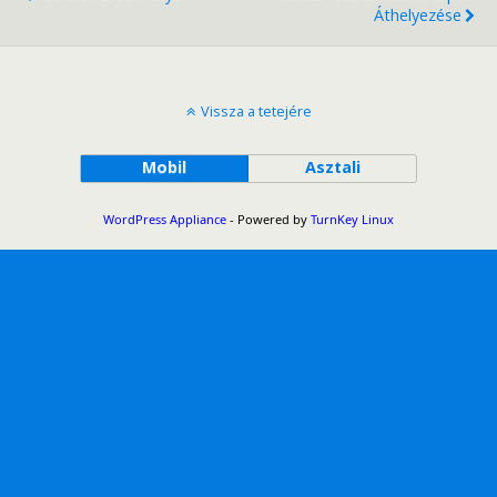
Áthelyezése
Vissza a tetejére
Mobil
Asztali
WordPress Appliance
- Powered by
TurnKey Linux