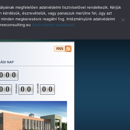
lyainak megfelelően adatvédelmi tisztviselővel rendelkezik. Kérjük
n kérdésük, észrevételük, vagy panaszuk merülne fel, úgy azt
selő minden megkeresésre reagálni fog. Intézményünk adatvédelmi
o@reeconsulting.eu
Adatvédelmi szabályzat
ulóinknak
Beiskolázás
Alapítvány
ádi nap
0
0
0
seconds
minutes
0
0
0
0
0
0