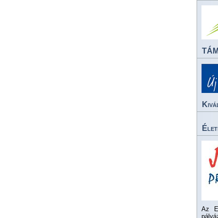
TÁ
Kivá
Élet
Az E
pály