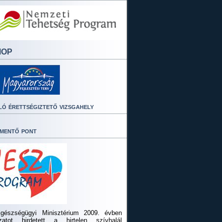
MOP
ló érettségiztető vizsgahely
mentő pont
gészségügyi Minisztérium 2009. évben
ázatot hirdetett a hirtelen szívhalál