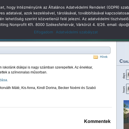
öket, hogy Intézményünk az Általános Adatvédelmi Rendelet (GDPR) szabá
dolkodás
adataival, azok kezelésével, tárolásával, továbbításával kapcsolatosa
kén lehetőség szerint közvetlenül felé jelezni. Az adatvédelmi tisztvi
 Árpád Gimnázium 2
sulting Nonprofit Kft. 8000 Székesfehérvár, Várkörút 4. II/26. email: dp
Elfogadom
Adatvédelmi szabályzat
Legjobbjaink
Rendezvényeink
Eredményeink
Dokumentumok
Tan
Hírek
Csal
n iskolánk diákjai is nagy számban szerepeltek. Az énekkar,
vettek a színvonalas műsorban.
days
dása.
 Horváth Máté, Kis Anna, Kindl Dorina, Becker Noémi és Szabó
hours
Kommentek