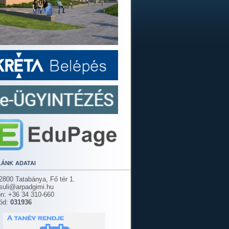
lánk adatai
2800 Tatabánya, Fő tér 1.
 suli@arpadgimi.hu
on: +36 34 310-660
ód:
031936