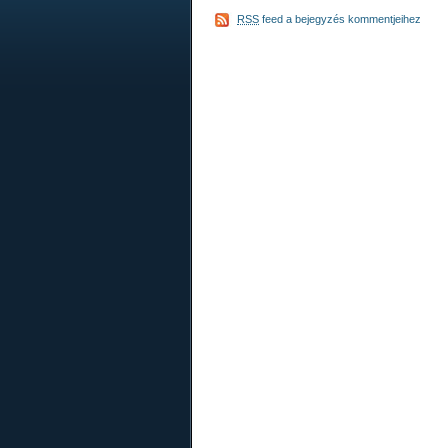
RSS
feed a bejegyzés kommentjeihez