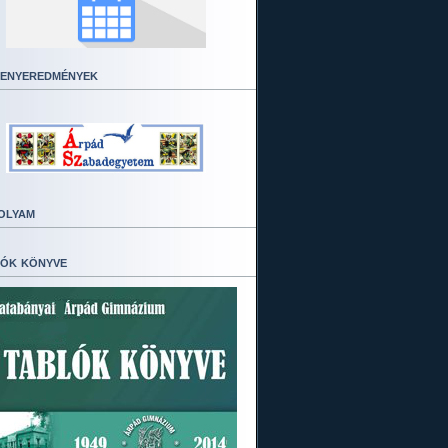
enyeredmények
olyam
ók könyve