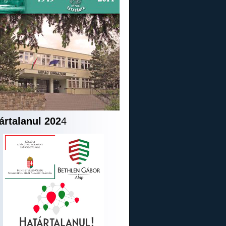
ártalanul 202
4