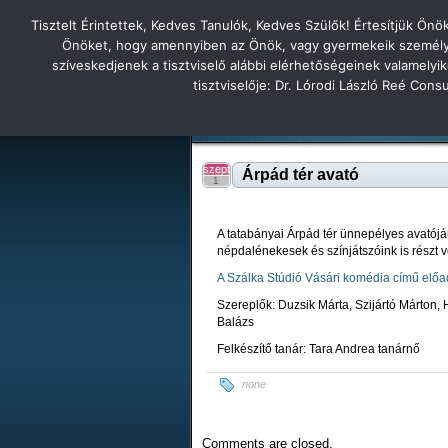
Tisztelt Érintettek, Kedves Tanulók, Kedves Szülők! Értesítjük Ön
Főoldal
Hírek
Tudás Állandóság Gon
Önöket, hogy amennyiben az Önök, vagy gyermekeik személyes 
szíveskedjenek a tisztviselő alábbi elérhetőségeinek valamelyi
Tatabányai
tisztviselője: Dr. Lórodi László Reé Con
Tartalék honlap
Iskolánk
Tanáraink
Diákjaink
Tatabányai Árpád Gimnázium 2
szept
Árpád tér avató
1
A tatabányai Árpád tér ünnepélyes avatójá
népdalénekesek és színjátszóink is részt 
A Szálka Stúdió Vásári komédia című előa
Szereplők: Duzsik Márta, Szijártó Márton,
Balázs
Felkészítő tanár: Tara Andrea tanárnő
none
Comments are closed.