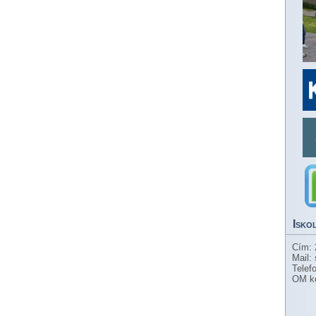
Isko
Cím: 
Mail:
Telef
OM k