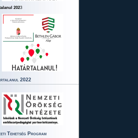
talanul 202
3
rtalanul 2022
eti Tehetség Program