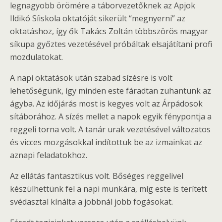
legnagyobb örömére a táborvezetőknek az Apjok
Ildikó Síiskola oktatóját sikerült “megnyerni” az
oktatáshoz, így ők Takács Zoltán többszörös magyar
síkupa győztes vezetésével próbáltak elsajátítani profi
mozdulatokat.
A napi oktatások után szabad sízésre is volt
lehetőségünk, így minden este fáradtan zuhantunk az
ágyba. Az időjárás most is kegyes volt az Árpádosok
sítáborához. A sízés mellet a napok egyik fénypontja a
reggeli torna volt. A tanár urak vezetésével változatos
és vicces mozgásokkal indítottuk be az izmainkat az
aznapi feladatokhoz.
Az ellátás fantasztikus volt. Bőséges reggelivel
készülhettünk fel a napi munkára, míg este is terített
svédasztal kínálta a jobbnál jobb fogásokat.