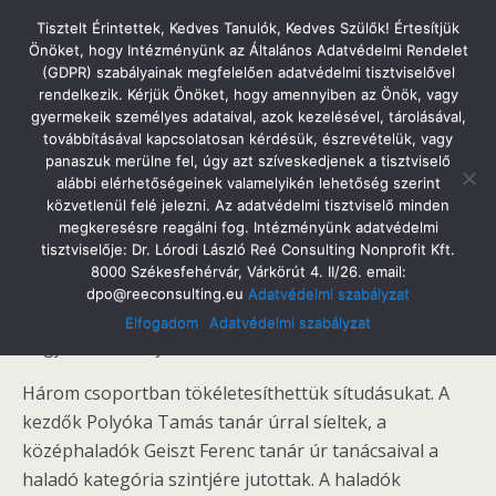
Tatabányai Árpád Gimnázium
Tisztelt Érintettek, Kedves Tanulók, Kedves Szülők! Értesítjük
Önöket, hogy Intézményünk az Általános Adatvédelmi Rendelet
(GDPR) szabályainak megfelelően adatvédelmi tisztviselővel
rendelkezik. Kérjük Önöket, hogy amennyiben az Önök, vagy
gyermekeik személyes adataival, azok kezelésével, tárolásával,
2014. Január 17. Péntek
továbbításával kapcsolatosan kérdésük, észrevételük, vagy
Árpád Sítábor 2014
panaszuk merülne fel, úgy azt szíveskedjenek a tisztviselő
alábbi elérhetőségeinek valamelyikén lehetőség szerint
közvetlenül felé jelezni. Az adatvédelmi tisztviselő minden
megkeresésre reagálni fog. Intézményünk adatvédelmi
tisztviselője: Dr. Lórodi László Reé Consulting Nonprofit Kft.
Megosztás
Tweet
Pin
Email
SMS
8000 Székesfehérvár, Várkörút 4. II/26. email:
dpo@reeconsulting.eu
Adatvédelmi szabályzat
29 diák két tanár kíséretében az ausztriai Gerlitzen
Elfogadom
Adatvédelmi szabályzat
hegyen töltötte január második hetét!
Három csoportban tökéletesíthettük sítudásukat. A
kezdők Polyóka Tamás tanár úrral síeltek, a
középhaladók Geiszt Ferenc tanár úr tanácsaival a
haladó kategória szintjére jutottak. A haladók