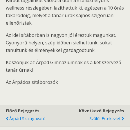
Fáradt tagjainkat vacsora után a szálláshelyünk
wellness részlegében lazíthattuk ki, egészen a 10 órás
takarodóig, melyet a tanár urak sajnos szigorúan
ellenőriztek.
Az idei sítáborban is nagyon jól éreztük magunkat.
Gyönyörű helyen, szép időben síelhettünk, sokat
tanultunk és élményekkel gazdagodtunk.
Köszönjük az Árpád Gimnáziumnak és a két szervező
tanár úrnak!
Az Árpádos sítáborozók
Előző Bejegyzés
Következő Bejegyzés
Árpád Szalagavató
Szülői Értekezlet