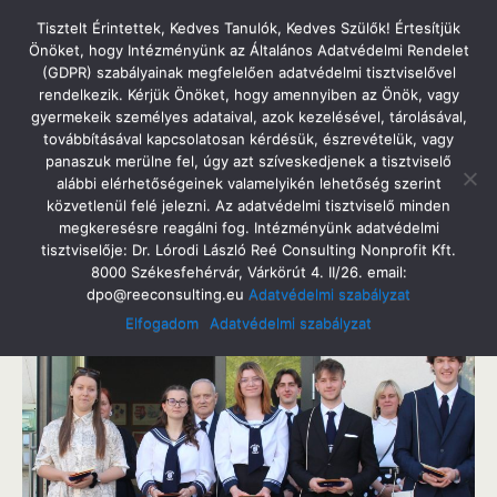
Tatabányai Árpád Gimnázium
Tisztelt Érintettek, Kedves Tanulók, Kedves Szülők! Értesítjük
Önöket, hogy Intézményünk az Általános Adatvédelmi Rendelet
(GDPR) szabályainak megfelelően adatvédelmi tisztviselővel
rendelkezik. Kérjük Önöket, hogy amennyiben az Önök, vagy
gyermekeik személyes adataival, azok kezelésével, tárolásával,
2025. Április 30. Szerda
továbbításával kapcsolatosan kérdésük, észrevételük, vagy
Árpád-Díj 2025.
panaszuk merülne fel, úgy azt szíveskedjenek a tisztviselő
alábbi elérhetőségeinek valamelyikén lehetőség szerint
közvetlenül felé jelezni. Az adatvédelmi tisztviselő minden
megkeresésre reagálni fog. Intézményünk adatvédelmi
tisztviselője: Dr. Lórodi László Reé Consulting Nonprofit Kft.
Megosztás
Tweet
Pin
Email
SMS
8000 Székesfehérvár, Várkörút 4. II/26. email:
dpo@reeconsulting.eu
Adatvédelmi szabályzat
Elfogadom
Adatvédelmi szabályzat