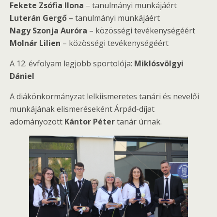
Fekete Zsófia Ilona
– tanulmányi munkájáért
Luterán Gergő
– tanulmányi munkájáért
Nagy Szonja Auróra
– közösségi tevékenységéért
Molnár Lilien
– közösségi tevékenységéért
A 12. évfolyam legjobb sportolója:
Miklósvölgyi
Dániel
A diákönkormányzat lelkiismeretes tanári és nevelői
munkájának elismeréseként Árpád-díjat
adományozott
Kántor Péter
tanár úrnak.