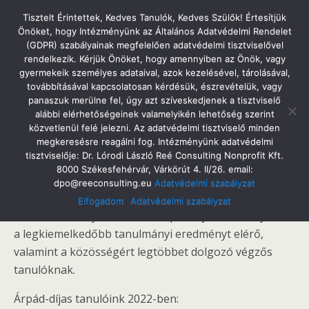
Tatabányai Árpád Gimnázium
Tisztelt Érintettek, Kedves Tanulók, Kedves Szülők! Értesítjük
Önöket, hogy Intézményünk az Általános Adatvédelmi Rendelet
(GDPR) szabályainak megfelelően adatvédelmi tisztviselővel
rendelkezik. Kérjük Önöket, hogy amennyiben az Önök, vagy
gyermekeik személyes adataival, azok kezelésével, tárolásával,
2022. Május 2. Hétfő
továbbításával kapcsolatosan kérdésük, észrevételük, vagy
Árpád-Díj 2022
panaszuk merülne fel, úgy azt szíveskedjenek a tisztviselő
alábbi elérhetőségeinek valamelyikén lehetőség szerint
közvetlenül felé jelezni. Az adatvédelmi tisztviselő minden
megkeresésre reagálni fog. Intézményünk adatvédelmi
tisztviselője: Dr. Lórodi László Reé Consulting Nonprofit Kft.
Megosztás
Tweet
Pin
Email
SMS
8000 Székesfehérvár, Várkörút 4. II/26. email:
dpo@reeconsulting.eu
Adatvédelmi szabályzat
A ballagás alkalmával a Tatabányai Árpád Gimnázium
Elfogadom
Adatvédelmi szabályzat
Diákönkormányzata idén is Árpád-díjat adományozott
a legkiemelkedőbb tanulmányi eredményt elérő,
valamint a közösségért legtöbbet dolgozó végzős
tanulóknak.
Árpád-díjas tanulóink 2022-ben: