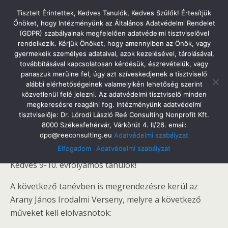
Tatabányai Árpád Gimnázium
Tisztelt Érintettek, Kedves Tanulók, Kedves Szülők! Értesítjük
Önöket, hogy Intézményünk az Általános Adatvédelmi Rendelet
(GDPR) szabályainak megfelelően adatvédelmi tisztviselővel
rendelkezik. Kérjük Önöket, hogy amennyiben az Önök, vagy
gyermekeik személyes adataival, azok kezelésével, tárolásával,
2014. Június 25. Szerda
továbbításával kapcsolatosan kérdésük, észrevételük, vagy
A XXII. Arany János Irodalmi Verseny
panaszuk merülne fel, úgy azt szíveskedjenek a tisztviselő
alábbi elérhetőségeinek valamelyikén lehetőség szerint
Olvasmánylistája
közvetlenül felé jelezni. Az adatvédelmi tisztviselő minden
megkeresésre reagálni fog. Intézményünk adatvédelmi
tisztviselője: Dr. Lórodi László Reé Consulting Nonprofit Kft.
8000 Székesfehérvár, Várkörút 4. II/26. email:
dpo@reeconsulting.eu
Adatvédelmi szabályzat
Megosztás
Tweet
Pin
Email
SMS
Elfogadom
Adatvédelmi szabályzat
Kedves 9-10. évfolyamos tanulók!
A következő tanévben is megrendezésre kerül az
Arany János Irodalmi Verseny, melyre a következő
műveket kell elolvasnotok: