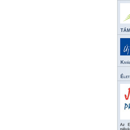
TÁ
Kivá
Élet
Az E
pály