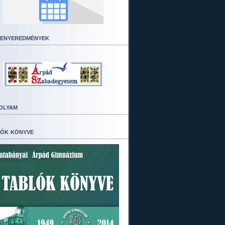
enyeredmények
olyam
ók könyve