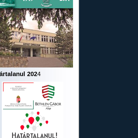
ártalanul 202
4