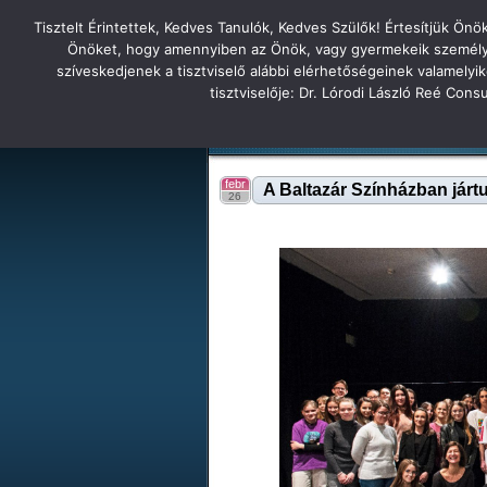
Tisztelt Érintettek, Kedves Tanulók, Kedves Szülők! Értesítjük Ön
Főoldal
Hírek
Tudás Állandóság Gon
Önöket, hogy amennyiben az Önök, vagy gyermekeik személyes 
szíveskedjenek a tisztviselő alábbi elérhetőségeinek valamelyi
Tatabányai
tisztviselője: Dr. Lórodi László Reé Con
Tartalék honlap
Iskolánk
Tanáraink
Diákjaink
Tatabányai Árpád Gimnázium 2
febr
A Baltazár Színházban járt
26