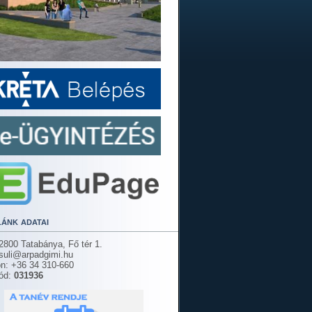
lánk adatai
2800 Tatabánya, Fő tér 1.
 suli@arpadgimi.hu
on: +36 34 310-660
ód:
031936