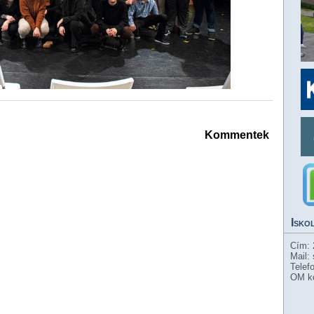
Kommentek
Isko
Cím: 
Mail:
Telef
OM k