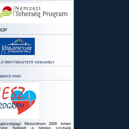
MOP
ló érettségiztető vizsgahely
mentő pont
gészségügyi Minisztérium 2009. évben
ázatot hirdetett a hirtelen szívhalál