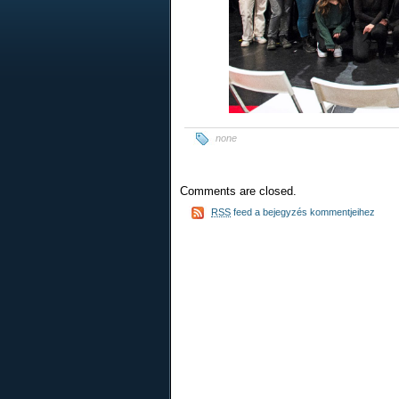
none
Comments are closed.
RSS
feed a bejegyzés kommentjeihez