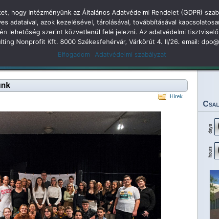
öket, hogy Intézményünk az Általános Adatvédelmi Rendelet (GDPR) szabá
dolkodás
adataival, azok kezelésével, tárolásával, továbbításával kapcsolatosa
kén lehetőség szerint közvetlenül felé jelezni. Az adatvédelmi tisztvi
 Árpád Gimnázium 2
sulting Nonprofit Kft. 8000 Székesfehérvár, Várkörút 4. II/26. email: dp
Elfogadom
Adatvédelmi szabályzat
Legjobbjaink
Rendezvényeink
Eredményeink
Dokumentumok
Tan
unk
Hírek
Csal
days
hours