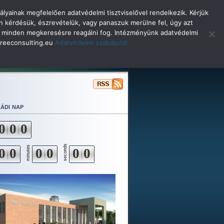
lyainak megfelelően adatvédelmi tisztviselővel rendelkezik. Kérjük
n kérdésük, észrevételük, vagy panaszuk merülne fel, úgy azt
selő minden megkeresésre reagálni fog. Intézményünk adatvédelmi
o@reeconsulting.eu
Adatvédelmi szabályzat
ulóinknak
Beiskolázás
Alapítvány
ádi nap
0
0
0
seconds
minutes
0
0
0
0
0
0