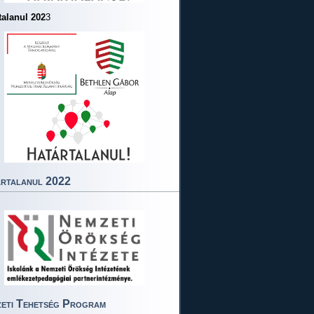
talanul 202
3
rtalanul 2022
eti Tehetség Program