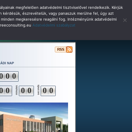
lyainak megfelelően adatvédelmi tisztviselővel rendelkezik. Kérjük
n kérdésük, észrevételük, vagy panaszuk merülne fel, úgy azt
selő minden megkeresésre reagálni fog. Intézményünk adatvédelmi
o@reeconsulting.eu
Adatvédelmi szabályzat
ulóinknak
Beiskolázás
Alapítvány
ádi nap
0
0
0
seconds
minutes
0
0
0
0
0
0