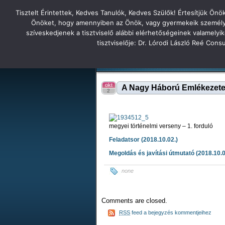
Tisztelt Érintettek, Kedves Tanulók, Kedves Szülők! Értesítjük Ön
Főoldal
Hírek
Tudás Állandóság Gon
Önöket, hogy amennyiben az Önök, vagy gyermekeik személyes 
szíveskedjenek a tisztviselő alábbi elérhetőségeinek valamelyi
Tatabányai
tisztviselője: Dr. Lórodi László Reé Con
Tartalék honlap
Iskolánk
Tanáraink
Diákjaink
Tatabányai Árpád Gimnázium 2
okt
A Nagy Háború Emlékezete –
2
megyei történelmi verseny – 1. forduló
Feladatsor (2018.10.02.)
Megoldás és javítási útmutató (2018.10.0
none
Comments are closed.
RSS
feed a bejegyzés kommentjeihez