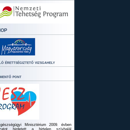
MOP
ló érettségiztető vizsgahely
mentő pont
gészségügyi Minisztérium 2009. évben
ázatot hirdetett a hirtelen szívhalál