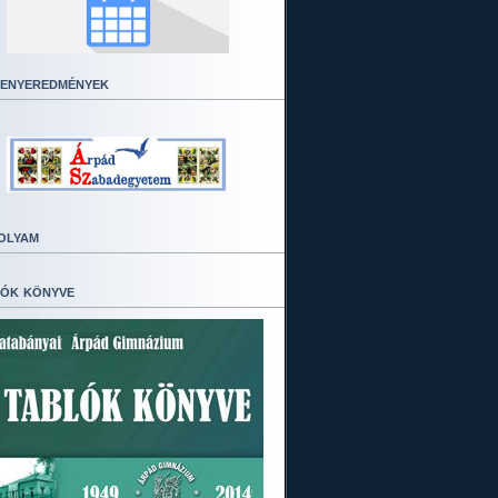
enyeredmények
olyam
ók könyve