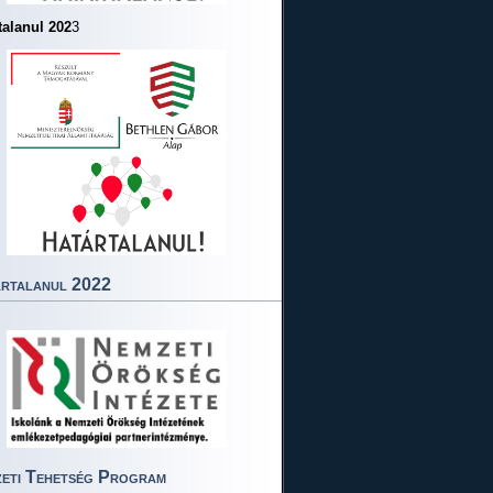
talanul 202
3
rtalanul 2022
eti Tehetség Program