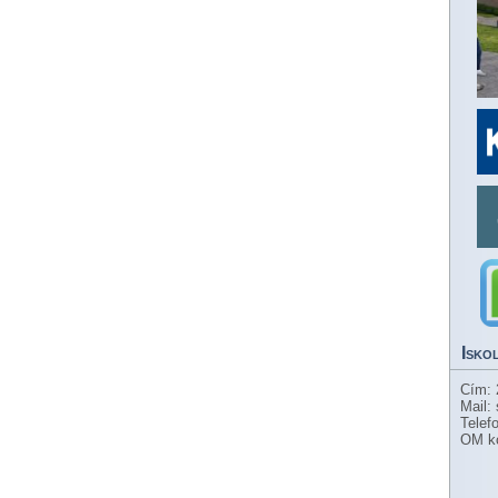
Isko
Cím: 
Mail:
Telef
OM k