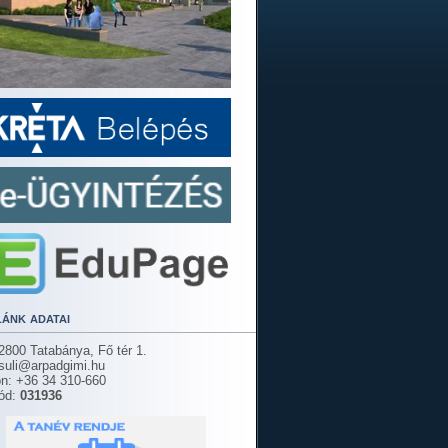
lánk adatai
2800 Tatabánya, Fő tér 1.
 suli@arpadgimi.hu
on: +36 34 310-660
ód:
031936