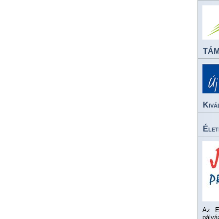
TÁ
Kivá
Élet
Az E
pály