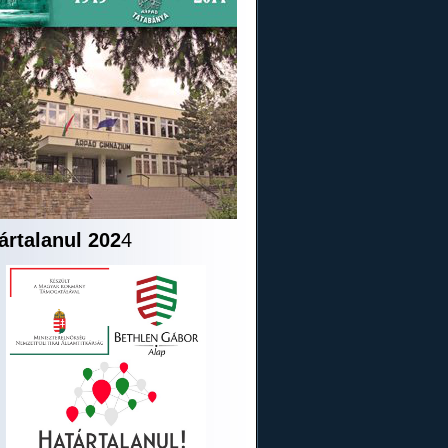
ártalanul 202
4