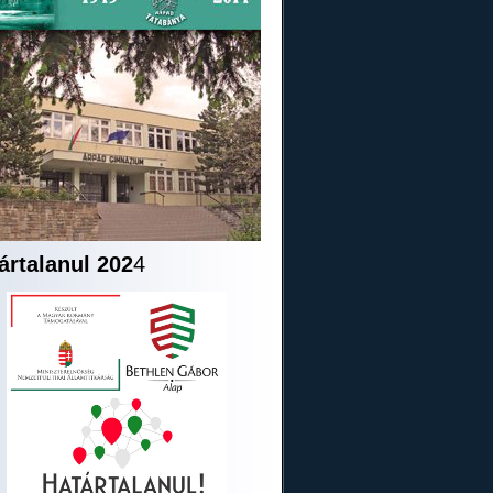
ártalanul 202
4