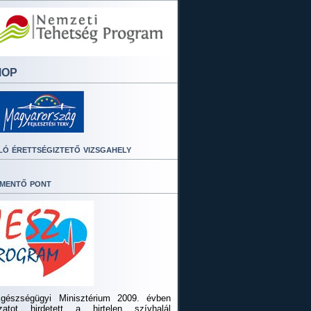
MOP
ló érettségiztető vizsgahely
mentő pont
gészségügyi Minisztérium 2009. évben
ázatot hirdetett a hirtelen szívhalál