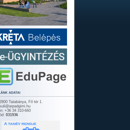
lánk adatai
2800 Tatabánya, Fő tér 1.
 suli@arpadgimi.hu
on: +36 34 310-660
ód:
031936