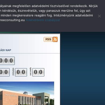
lyainak megfelelően adatvédelmi tisztviselővel rendelkezik. Kérjük
n kérdésük, észrevételük, vagy panaszuk merülne fel, úgy azt
selő minden megkeresésre reagálni fog. Intézményünk adatvédelmi
o@reeconsulting.eu
Adatvédelmi szabályzat
ulóinknak
Beiskolázás
Alapítvány
ádi nap
0
0
0
seconds
minutes
0
0
0
0
0
0