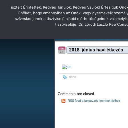
Tisztelt Érintettek, Kedves Tanulók, Kedves Szülők! Értesítjük Ön
Főoldal
Hírek
Tudás Állandóság Gon
Önöket, hogy amennyiben az Önök, vagy gyermekeik személyes 
szíveskedjenek a tisztviselő alábbi elérhetőségeinek valamelyi
Tatabányai
tisztviselője: Dr. Lórodi László Reé Con
Tartalék honlap
Iskolánk
Tanáraink
Diákjaink
Tatabányai Árpád Gimnázium 2
máj
2018. június havi étkezés
14
none
Comments are closed.
RSS
feed a bejegyzés kommentjeihez