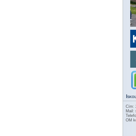
Isko
Cím: 
Mail:
Telef
OM k