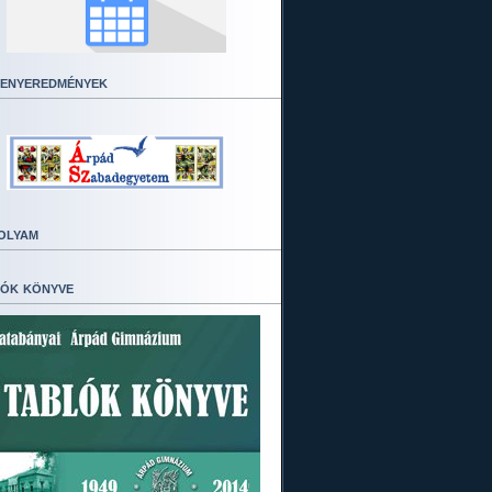
enyeredmények
olyam
ók könyve