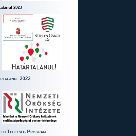
talanul 202
3
rtalanul 2022
eti Tehetség Program