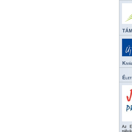
TÁ
Kivá
Élet
Az E
pály